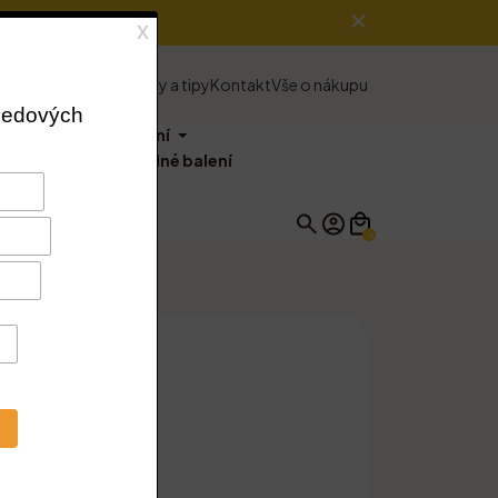
e o nás
Vše o medu
Rady a tipy
Kontakt
Vše o nákupu
balíčky
Ostatní
Výhodné balení
0