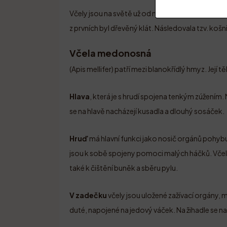
Včely jsou na světě už od nepaměti. Původní styl 
z prvních byl dřevěný klát. Následovala tzv. košn
Včela medonosná
(Apis mellifer) patří mezi blanokřídlý hmyz. Její těl
Hlava
, která je s hrudí spojena tenkým zúžením. 
se na hlavě nacházejí kusadla a dlouhý sosáček.
Hruď
má hlavní funkci jako nosič orgánů pohybu
jsou k sobě spojeny pomoci malých háčků. Včel
také k čištění buněk a sběru pylu.
V zadečku
včely jsou uložené zažívací orgány, m
duté, napojené na jedový váček. Na žihadle se na