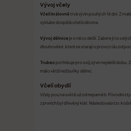
Vývoj včely
Včelí královně
trvá vývin pouhých 16 dní. Z malé
vyklube dospělá včelí královna.
Vývoj dělnice
je o něco delší. Zabere jí to celý
dlouhověké, které se starají o provoz úlu od po
Trubec
potřebuje pro svůj vývin nejdelší dobu, 
málo větší než buňky dělnic.
Včelí obydlí
Včely jsou na světě už od nepaměti. Původní styl 
z prvních byl dřevěný klát. Následovala tzv. košn