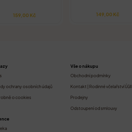
149,00 Kč
159,00 Kč
azy
Vše o nákupu
s
Obchodní podmínky
dy ochrany osobních údajů
Kontakt | Rodinné včelařství Úůll
obně o cookies
Prodejny
g
Odstoupení od smlouvy
ence
reka