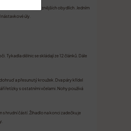
ali včely chovat v nejrůznějších obydlích. Jedním
l nástavkové úly.
i. Tykadla dělnic se skládají ze 12 článků. Dále
adohruď a přesunutý kroužek. Dva páry křídel
í řetízky s ostatními včelami. Nohy používá
 s hrudní částí. Žihadlo na konci zadečku je
y.