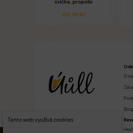
svíčka, propolis
410,00 Kč
Odk
O ná
Zása
Podr
Blo
Úůll ecommerce s.r.o. Těšínská
Tento web využívá cookies
Rez
1204/19a, Lobzy 312 00 Plzeň
Heu