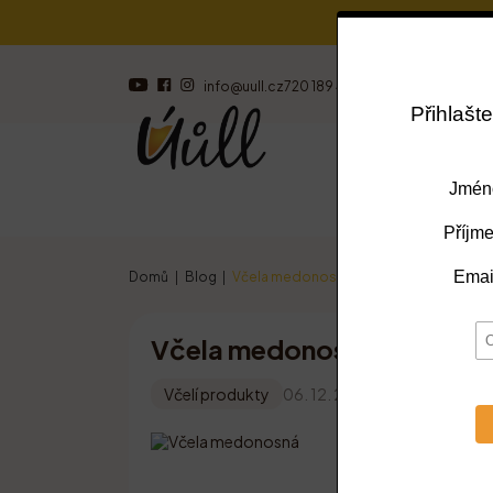
info@uull.cz
720 189 473
Včelí produkt
Domů
Blog
Včela medonosná
Včela medonosná
Včelí produkty
06. 12. 2022