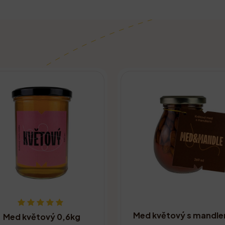
Med květový s mandle
Med květový 0,6kg