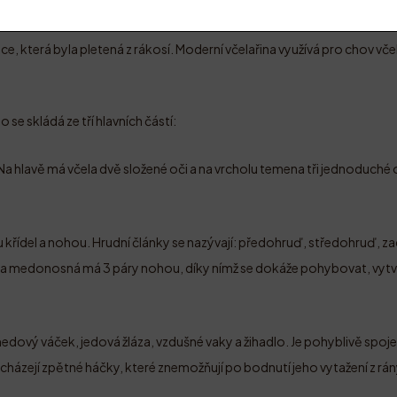
včelaření byl spíše vybírání včelích hnízd. Postupem času však lidé zač
ice, která byla pletená z rákosí. Moderní včelařina využívá pro chov vče
o se skládá ze tří hlavních částí:
Na hlavě má včela dvě složené oči a na vrcholu temena tři jednoduché oč
 křídel a nohou. Hrudní články se nazývají: předohruď, středohruď, z
a medonosná má 3 páry nohou, díky nímž se dokáže pohybovat, vytvář
edový váček, jedová žláza, vzdušné vaky a žihadlo. Je pohyblivě spojen
cházejí zpětné háčky, které znemožňují po bodnutí jeho vytažení z rán