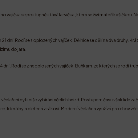
ho vajíčka se postupně stává larvička, která se živí mateří kašičkou. 
ch 21 dní. Rodí se z oplozených vajíček. Dělnice se dělí na dva druhy. K
dzimu do jara.
24 dní. Rodí se z neoplozených vajíček. Buňkám, ze kterých se rodí trub
včelaření byl spíše vybírání včelích hnízd. Postupem času však lidé zač
ice, která byla pletená z rákosí. Moderní včelařina využívá pro chov vče