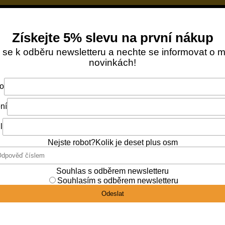
DOPRAVA ZDARMA OD NÁKUPU ZA 1 299 KČ
Vš
y
Medové bonbony
Kosmetika
Dárkové 