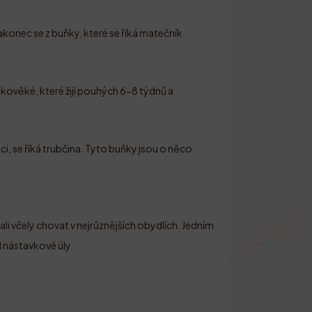
Nakonec se z buňky, které se říká matečník
rátkověké, které žijí pouhých 6-8 týdnů a
ci, se říká trubčina. Tyto buňky jsou o něco
ali včely chovat v nejrůznějších obydlích. Jedním
l nástavkové úly.