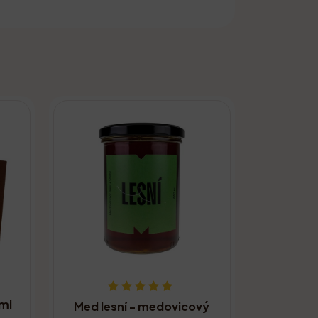
mi
Med lesní - medovicový