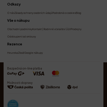
Odkazy
O nás
Zásady ochrany osobních údajů
Podrobně o cookies
Blog
Vše o nákupu
Obchodní podmínky
Kontakt | Rodinné včelařství Úůll
Prodejny
Odstoupení od smlouvy
Rezence
Heureka
Zboží
Google nákupy
Bezpečná on-line platba
Možnosti dopravy