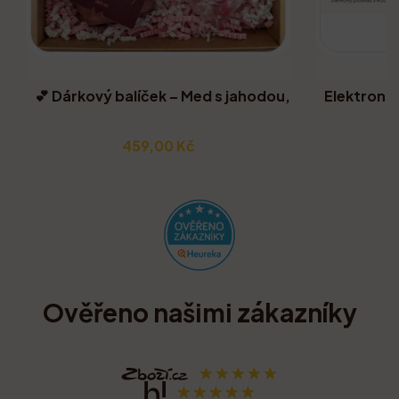
💕 Dárkový balíček – Med s jahodou, bonbony, zrcad
Elektroni
459,00 Kč
Ověřeno našimi zákazníky