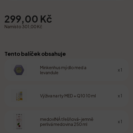
299,00 Kč
Namísto 301,00 Kč
Tento balíček obsahuje
Minkenhus mýdlo med a
x 1
levandule
Výživa na rty MED + Q10 10 ml
x 1
medovINÁ třešňová- jemně
x 1
perlivá medovina 250 ml