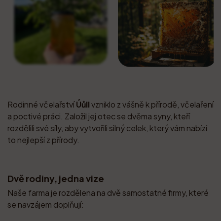
Rodinné včelařství
Úůll
vzniklo z vášně k přírodě, včelaření
a poctivé práci. Založil jej otec se dvěma syny, kteří
rozdělili své síly, aby vytvořili silný celek, který vám nabízí
to nejlepší z přírody.
Dvě rodiny, jedna vize
Naše farma je rozdělena na dvě samostatné firmy, které
se navzájem doplňují: