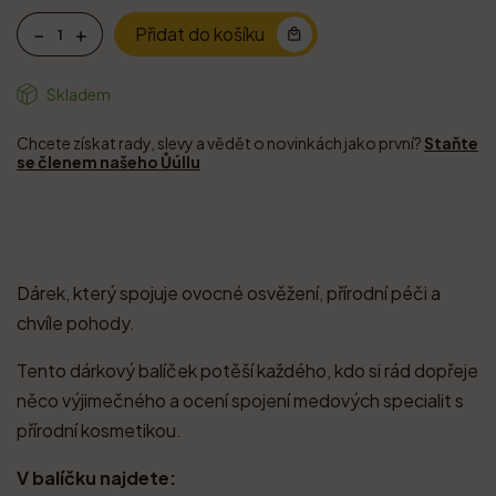
Přidat do košíku
Skladem
Chcete získat rady, slevy a vědět o novinkách jako první?
Staňte
se členem našeho Ůúllu
Dárek, který spojuje ovocné osvěžení, přírodní péči a
chvíle pohody.
Tento dárkový balíček potěší každého, kdo si rád dopřeje
něco výjimečného a ocení spojení medových specialit s
přírodní kosmetikou.
V balíčku najdete: