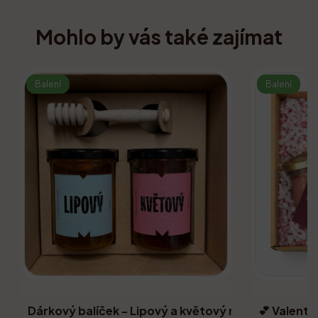
Mohlo by vás také zajímat
Balení
Balení
Dárkový balíček - Lipový a květový med s dřevěn
💕 Valentý