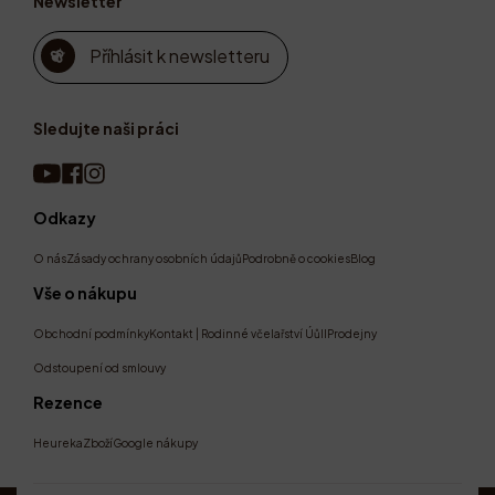
Newsletter
Příhlásit k newsletteru
Sledujte naši práci
Odkazy
O nás
Zásady ochrany osobních údajů
Podrobně o cookies
Blog
Vše o nákupu
Obchodní podmínky
Kontakt | Rodinné včelařství Úůll
Prodejny
Odstoupení od smlouvy
Rezence
Heureka
Zboží
Google nákupy