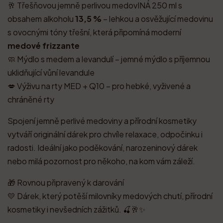
🥂 Třešňovou jemně perlivou medovINÁ 250 ml s
obsahem alkoholu
13,5 %
– lehkou a osvěžující medovinu
s ovocnými tóny třešní, která připomíná moderní
medové frizzante
🧼 Mýdlo s medem a levandulí – jemné mýdlo s příjemnou
uklidňující vůní levandule
💋 Výživu na rty MED + Q10 – pro hebké, vyživené a
chráněné rty
Spojení jemně perlivé medoviny a přírodní kosmetiky
vytváří originální dárek pro chvíle relaxace, odpočinku i
radosti. Ideální jako poděkování, narozeninový dárek
nebo milá pozornost pro někoho, na kom vám záleží.
🎁 Rovnou připravený k darování
💛 Dárek, který potěší milovníky medových chutí, přírodní
kosmetiky i nevšedních zážitků. 🍒🥂✨