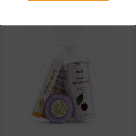
Kód:
DB64
Výrobce:
Úůll ecommerce s.r.o.