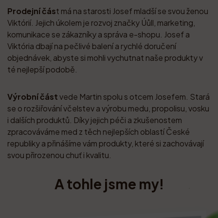
Prodejní čás
t má na starosti Josef mladší se svou ženou
Viktórií. Jejich úkolem je rozvoj značky Úůll, marketing,
komunikace se zákazníky a správa e-shopu. Josef a
Viktória dbají na pečlivé balení a rychlé doručení
objednávek, abyste si mohli vychutnat naše produkty v
té nejlepší podobě.
Výrobní část
vede Martin spolu s otcem Josefem. Stará
se o rozšiřování včelstev a výrobu medu, propolisu, vosku
i dalších produktů. Díky jejich péči a zkušenostem
zpracováváme med z těch nejlepších oblastí České
republiky a přinášíme vám produkty, které si zachovávají
svou přirozenou chuť i kvalitu.
A tohle jsme my!