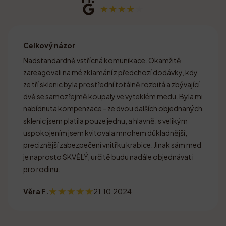
Celkový názor
Nadstandardně vstřícná komunikace. Okamžitě
zareagovali na mé zklamání z předchozí dodávky, kdy
ze tří sklenic byla prostřední totálně rozbitá a zbývající
dvě se samozřejmě koupaly ve vyteklém medu. Byla mi
nabídnuta kompenzace - ze dvou dalších objednaných
sklenic jsem platila pouze jednu, a hlavně: s velikým
uspokojením jsem kvitovala mnohem důkladnější,
preciznější zabezpečení vnitřku krabice. Jinak sám med
je naprosto SKVĚLÝ, určitě budu nadále objednávat i
pro rodinu.
Věra F.
21.10.2024