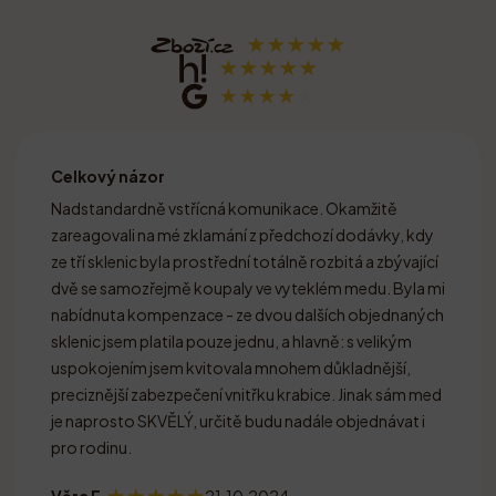
Celkový názor
Nadstandardně vstřícná komunikace. Okamžitě
zareagovali na mé zklamání z předchozí dodávky, kdy
ze tří sklenic byla prostřední totálně rozbitá a zbývající
dvě se samozřejmě koupaly ve vyteklém medu. Byla mi
nabídnuta kompenzace - ze dvou dalších objednaných
sklenic jsem platila pouze jednu, a hlavně: s velikým
uspokojením jsem kvitovala mnohem důkladnější,
preciznější zabezpečení vnitřku krabice. Jinak sám med
je naprosto SKVĚLÝ, určitě budu nadále objednávat i
pro rodinu.
Věra F.
21.10.2024