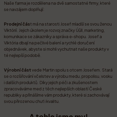
Naše farma je rozdělena na dvě samostatné firmy, které
se navzájem doplňují:
Prodejní čás
t má na starosti Josef mladší se svou ženou
Viktórií. Jejich úkolem je rozvoj značky Úůll, marketing,
komunikace se zákazníky a správa e-shopu. Josef a
Viktória dbají na pečlivé balení a rychlé doručení
objednávek, abyste si mohli vychutnat naše produkty v
té nejlepší podobě.
Výrobní část
vede Martin spolu s otcem Josefem. Stará
se o rozšiřování včelstev a výrobu medu, propolisu, vosku
i dalších produktů. Díky jejich péči a zkušenostem
zpracováváme med z těch nejlepších oblastí České
republiky a přinášíme vám produkty, které si zachovávají
svou přirozenou chuť i kvalitu.
A tohle jsme my!