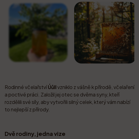
Rodinné včelařství
Úůll
vzniklo z vášně k přírodě, včelaření
a poctivé práci. Založil jej otec se dvěma syny, kteří
rozdělili své síly, aby vytvořili silný celek, který vám nabízí
to nejlepší z přírody.
Dvě rodiny, jedna vize