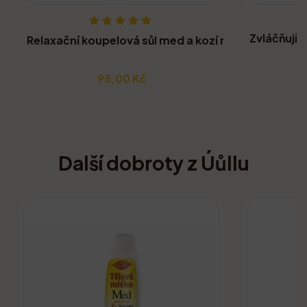
Zvláčňujíc
Relaxační koupelová sůl med a kozí mléko Bohemia
95,00 Kč
Další dobroty z Úůllu