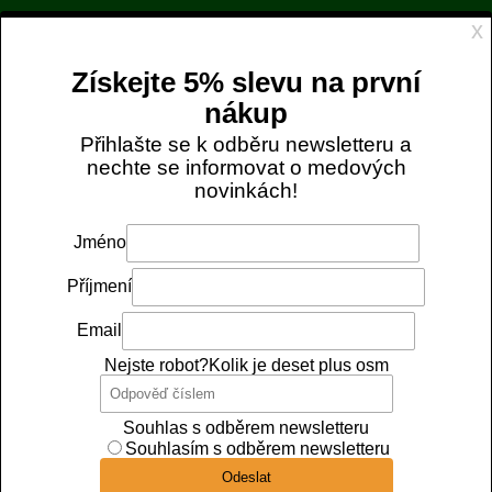
Objednávky zaplacené do 12:00 expedujeme ještě
DNES
. 📦
Tento web využívá cookies
DOPRAVA ZDARMA OD NÁKUPU ZA 1 299 KČ
Tyto webové stránky ukládají v souladu se zákony na vaše
info@uull.cz
720 189 473
zařízení soubory, obecně nazývané cookies. Odsouhlaste
prosím nastavení cookies souborů pro použití webu.
Nezbytně nutné soubory cookies

0
Analytické soubory cookies
Marketingové soubory cookies
Domů
Kosmetika
Mýdlo s propolisem Minkenhus
Přijmout všechny soubory cookies
Mýdlo s propolisem Minkenhus
Povolit jen nezbytně nutné cookies
Kód:
1419
Výrobce:
Výrobní podnik Ještěd, s.r.o.
Více informací