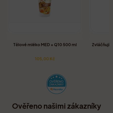
Tělové mléko MED + Q10 500 ml
Zvláčňujíc
105,00 Kč
Ověřeno našimi zákazníky