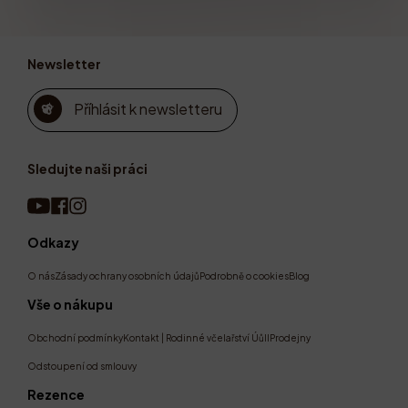
Newsletter
Příhlásit k newsletteru
Sledujte naši práci
Odkazy
O nás
Zásady ochrany osobních údajů
Podrobně o cookies
Blog
Vše o nákupu
Obchodní podmínky
Kontakt | Rodinné včelařství Úůll
Prodejny
Odstoupení od smlouvy
Rezence