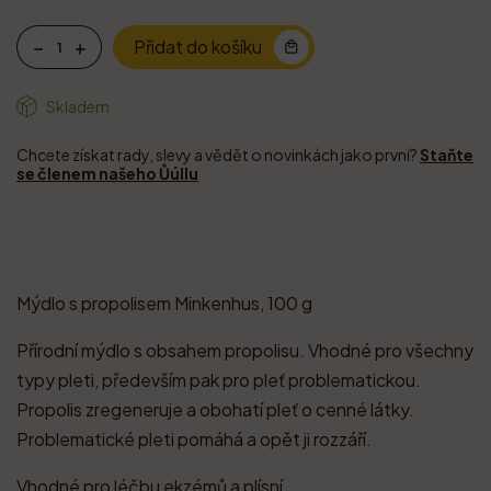
Přidat do košíku
Skladem
Chcete získat rady, slevy a vědět o novinkách jako první?
Staňte
se členem našeho Ůúllu
Mýdlo s propolisem Minkenhus, 100 g
Přírodní mýdlo s obsahem propolisu. Vhodné pro všechny
typy pleti, především pak pro pleť problematickou.
Propolis zregeneruje a obohatí pleť o cenné látky.
Problematické pleti pomáhá a opět ji rozzáří.
Vhodné pro léčbu ekzémů a plísní.