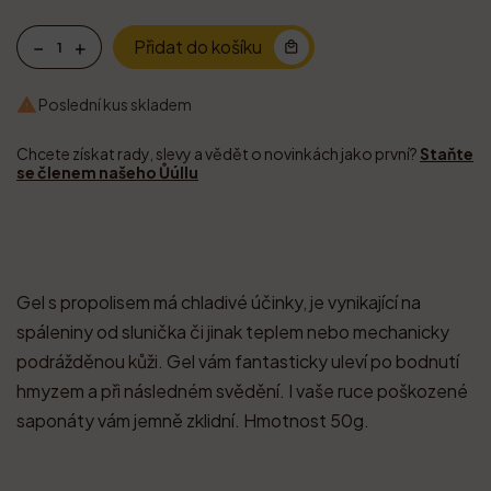
Přidat do košíku
Poslední kus skladem

Chcete získat rady, slevy a vědět o novinkách jako první?
Staňte
se členem našeho Ůúllu
Gel s propolisem má chladivé účinky, je vynikající na
spáleniny od slunička či jinak teplem nebo mechanicky
podrážděnou kůži. Gel vám fantasticky uleví po bodnutí
hmyzem a při následném svědění. I vaše ruce poškozené
saponáty vám jemně zklidní. Hmotnost 50g.