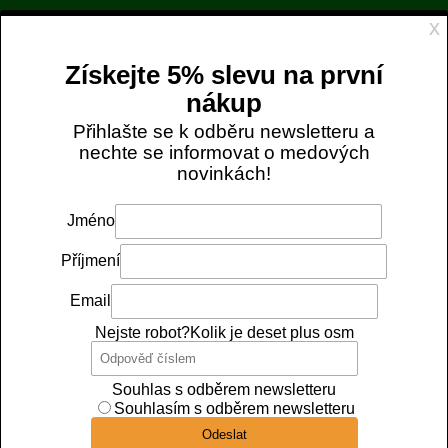
Objednávky zaplacené do 12:00 expedujeme ještě
DNES
. 📦
Tento web využívá cookies
DOPRAVA ZDARMA OD NÁKUPU ZA 1 299 KČ
Tyto webové stránky ukládají v souladu se zákony na vaše
info@uull.cz
720 189 473
zařízení soubory, obecně nazývané cookies. Odsouhlaste
prosím nastavení cookies souborů pro použití webu.
Nezbytně nutné soubory cookies

0
Analytické soubory cookies
Marketingové soubory cookies
Domů
Kosmetika
Přírodní gel s propolisem
Přijmout všechny soubory cookies
Přírodní gel s propolisem
Povolit jen nezbytně nutné cookies
Kód:
108
Výrobce:
Pleva s.r.o.
Více informací