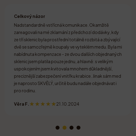
Celkový názor
Nadstandardně vstřícná komunikace. Okamžitě
zareagovali na mé zklamání z předchozí dodávky, kdy
ze tří sklenic byla prostřední totálně rozbitá a zbývající
dvě se samozřejmě koupaly ve vyteklém medu. Byla mi
nabídnuta kompenzace - ze dvou dalších objednaných
sklenic jsem platila pouze jednu, a hlavně: s velikým
uspokojením jsem kvitovala mnohem důkladnější,
preciznější zabezpečení vnitřku krabice. Jinak sám med
je naprosto SKVĚLÝ, určitě budu nadále objednávat i
pro rodinu.
Věra F.
21.10.2024