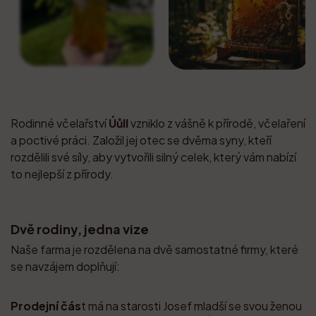
Rodinné včelařství
Úůll
vzniklo z vášně k přírodě, včelaření
a poctivé práci. Založil jej otec se dvěma syny, kteří
rozdělili své síly, aby vytvořili silný celek, který vám nabízí
to nejlepší z přírody.
Dvě rodiny, jedna vize
Naše farma je rozdělena na dvě samostatné firmy, které
se navzájem doplňují:
Prodejní čás
t má na starosti Josef mladší se svou ženou