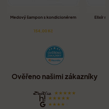
Medový šampon s kondicionérem
Elixír 
154,00 Kč
Ověřeno našimi zákazníky