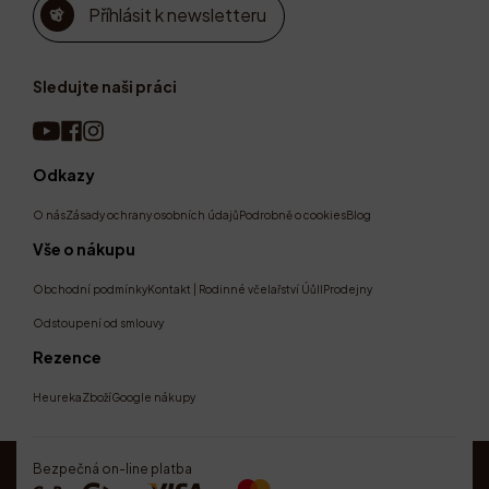
Příhlásit k newsletteru
Sledujte naši práci
Odkazy
O nás
Zásady ochrany osobních údajů
Podrobně o cookies
Blog
Vše o nákupu
Obchodní podmínky
Kontakt | Rodinné včelařství Úůll
Prodejny
Odstoupení od smlouvy
Rezence
Heureka
Zboží
Google nákupy
Bezpečná on-line platba