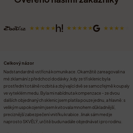
Celkový názor
Nadstandardně vstřícná komunikace. Okamžitě zareagovali na
mé zklamání z předchozí dodávky, kdy ze tří sklenic byla
prostřední totálně rozbitá a zbývající dvě se samozřejmě koupaly
ve vyteklém medu. Byla mi nabídnuta kompenzace - ze dvou
dalších objednaných sklenic jsem platila pouze jednu, a hlavně: s
velikým uspokojením jsem kvitovala mnohem důkladnější,
preciznější zabezpečení vnitřku krabice. Jinak sám med je
naprosto SKVĚLÝ, určitě budu nadále objednávat i pro rodinu.