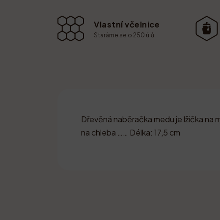
Vlastní včelnice
Staráme se o 250 úlů
Dřevěná naběračka medu je lžička na 
na chleba …… Délka: 17,5 cm