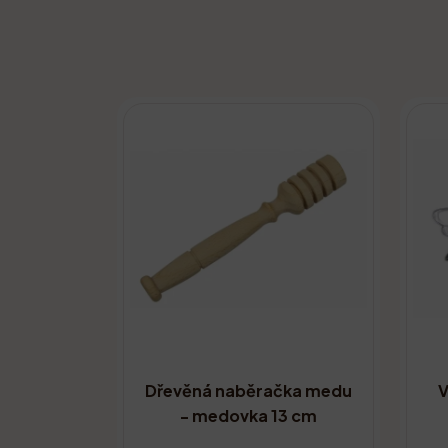
Dřevěná naběračka medu
V
- medovka 13 cm