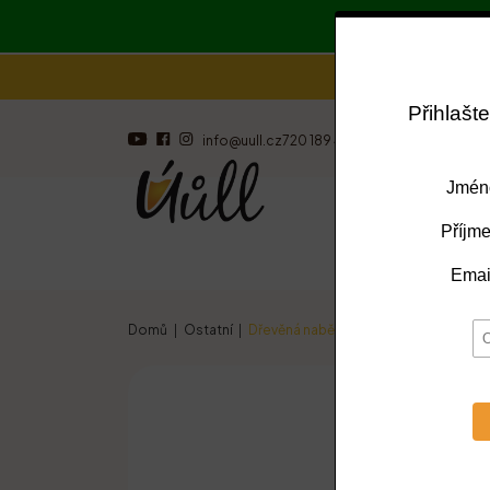
info@uull.cz
720 189 473
Včelí produkt
Domů
Ostatní
Dřevěná naběračka medu - medovka 1