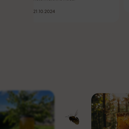
a Š.
21.10.2024