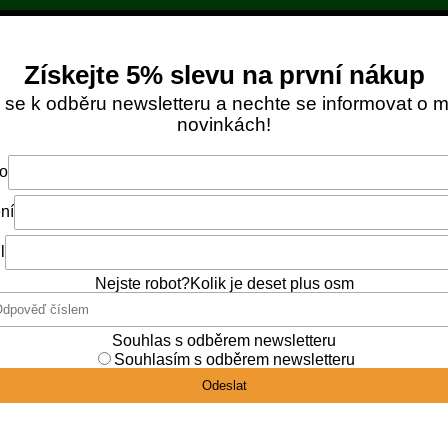
Objednávky zaplacené do 12:00 expedujeme ještě
DNES
. 📦
DOPRAVA ZDARMA OD NÁKUPU ZA 1 299 KČ
Vš
y
Medové bonbony
Kosmetika
Dárkové 
7,5 cm
Kód:
1529
Výrobce:
Výrobní podn
Dřevěná nab
medovka 17,