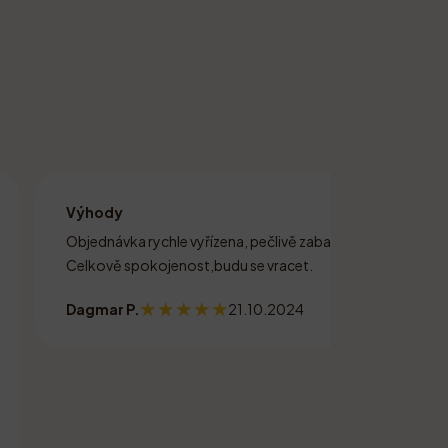
Výhody
Objednávka rychle vyřízena, pečlivě zabalená,med dobrý
Celkově spokojenost,budu se vracet.
Dagmar P.
21.10.2024