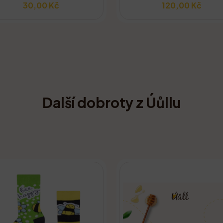
30,00 Kč
120,00 Kč
Další dobroty z Úůllu