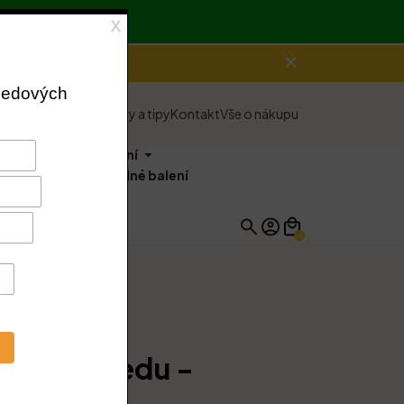
e o nás
Vše o medu
Rady a tipy
Kontakt
Vše o nákupu
balíčky
Ostatní
Výhodné balení
0
ik Ještěd, s.r.o.
ěračka medu -
5 cm