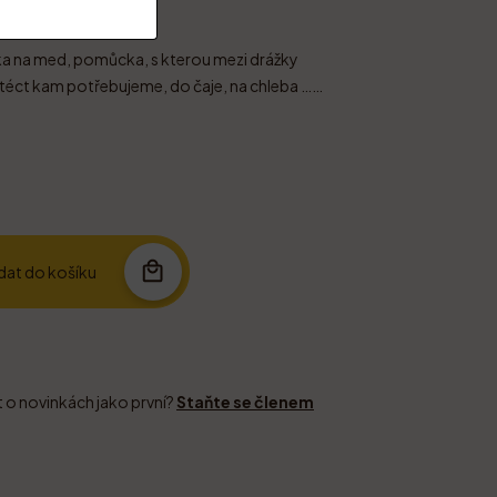
ka na med, pomůcka, s kterou mezi drážky
éct kam potřebujeme, do čaje, na chleba ……
idat do košíku
t o novinkách jako první?
Staňte se členem