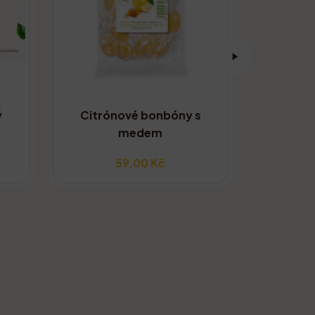
ý
Citrónové bonbóny s
Kolekc
medem
59,00 Kč