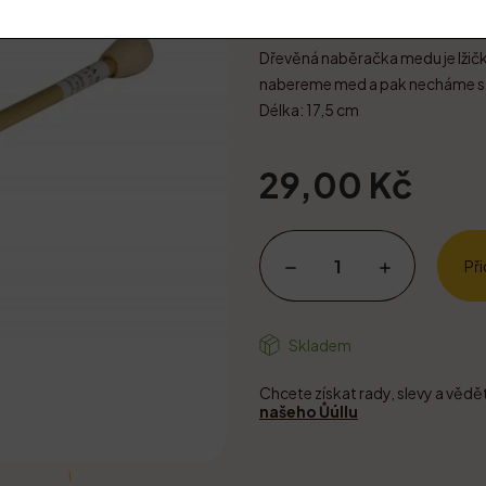
Dřevěná naběračka medu je lžič
nabereme med a pak necháme st
Délka: 17,5 cm
29,00 Kč
Př
Skladem
Chcete získat rady, slevy a vědě
našeho Ůúllu