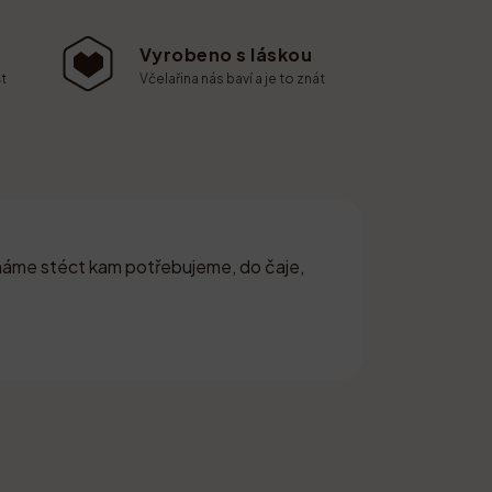
Vyrobeno s láskou
t
Včelařina nás baví a je to znát
háme stéct kam potřebujeme, do čaje,