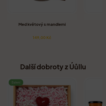
Med květový s mandlemi
149,00 Kč
Další dobroty z Úůllu
Balení