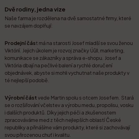
Dvě rodiny, jedna vize
Naše farma je rozdělena na dvě samostatné firmy, které
se navzájem doplňují:
Prodejní čás
t má na starosti Josef mladší se svou ženou
Viktórií. Jejich úkolem je rozvoj značky Úůll, marketing,
komunikace se zákazníky a správa e-shopu. Josef a
Viktória dbají na pečlivé balení a rychlé doručení
objednávek, abyste si mohli vychutnat naše produkty v
té nejlepší podobě.
Výrobní část
vede Martin spolu s otcem Josefem. Stará
se o rozšiřování včelstev a výrobu medu, propolisu, vosku
i dalších produktů. Díky jejich péči a zkušenostem
zpracováváme med z těch nejlepších oblastí České
republiky a přinášíme vám produkty, které si zachovávají
svou přirozenou chuť i kvalitu.