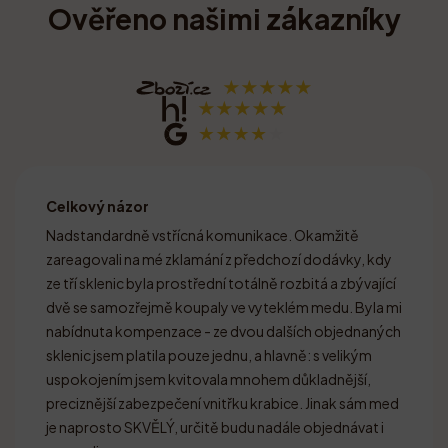
Ověřeno našimi zákazníky
Celkový názor
Nadstandardně vstřícná komunikace. Okamžitě
zareagovali na mé zklamání z předchozí dodávky, kdy
ze tří sklenic byla prostřední totálně rozbitá a zbývající
dvě se samozřejmě koupaly ve vyteklém medu. Byla mi
nabídnuta kompenzace - ze dvou dalších objednaných
sklenic jsem platila pouze jednu, a hlavně: s velikým
uspokojením jsem kvitovala mnohem důkladnější,
preciznější zabezpečení vnitřku krabice. Jinak sám med
je naprosto SKVĚLÝ, určitě budu nadále objednávat i