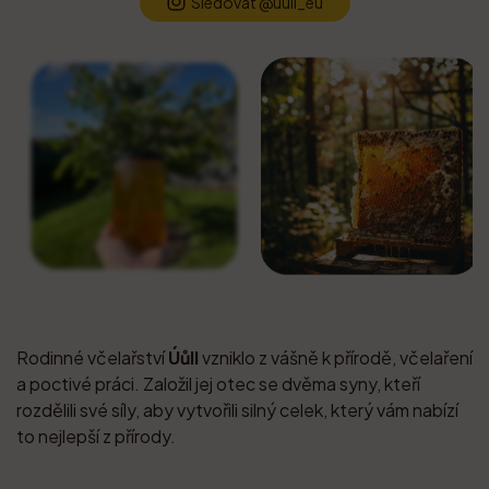
Sledovat @uull_eu
Rodinné včelařství
Úůll
vzniklo z vášně k přírodě, včelaření
a poctivé práci. Založil jej otec se dvěma syny, kteří
rozdělili své síly, aby vytvořili silný celek, který vám nabízí
to nejlepší z přírody.