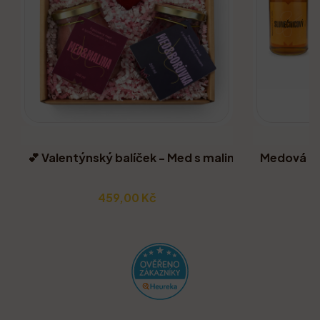
💕 Valentýnský balíček - Med s malinou, med s borů
Medová za
459,00 Kč