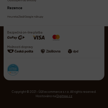
Odstoupení od smlouvy
Rezence
Heureka
Zboží
Google nákupy
Bezpečná on-line platba
Možnosti dopravy
Copyright © 2021 - Úůll ecommerce s.r.o. All rights reserved.
Hostováno na
Digitree.cz