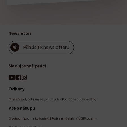
Newsletter
Příhlásit k newsletteru
Sledujte naši práci
Odkazy
O nás
Zásady ochrany osobních údajů
Podrobně o cookies
Blog
Vše o nákupu
Obchodní podmínky
Kontakt | Rodinné včelařství Úůll
Prodejny