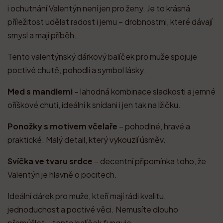
i ochutnání Valentýn není jen pro ženy. Je to krásná
příležitost udělat radost i jemu – drobnostmi, které dávají
smysl a mají příběh.
Tento valentýnský dárkový balíček pro muže spojuje
poctivé chutě, pohodlí a symbol lásky:
Med s mandlemi
– lahodná kombinace sladkosti a jemné
oříškové chuti, ideální k snídani i jen tak na lžičku.
Ponožky s motivem včelaře
– pohodlné, hravé a
praktické. Malý detail, který vykouzlí úsměv.
Svíčka ve tvaru srdce
– decentní připomínka toho, že
Valentýn je hlavně o pocitech.
Ideální dárek pro muže, kteří mají rádi kvalitu,
jednoduchost a poctivé věci. Nemusíte dlouho
přemýšlet – tento balíček funguje.