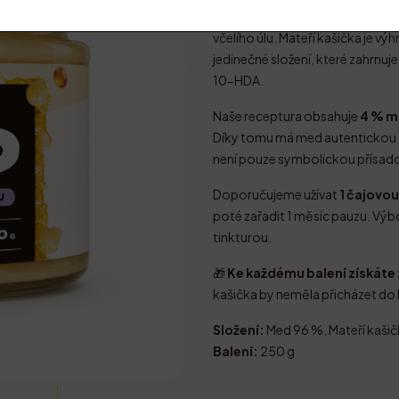
Med s mateří kašičkou 4 %
spo
včelího úlu. Mateří kašička je vý
jedinečné složení, které zahrnuje
10-HDA.
Naše receptura obsahuje
4 % m
Díky tomu má med autentickou c
není pouze symbolickou přísad
Doporučujeme užívat
1 čajovou
poté zařadit 1 měsíc pauzu. Výb
tinkturou.
🎁
Ke každému balení získát
kašička by neměla přicházet do
Složení:
Med 96 %, Mateří kašič
Balení:
250 g