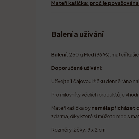
Mateří kašička: proč je považována 
Balení a užívání
Balení:
250 g Med (96 %), mateří kašič
Doporučené užívání:
Užívejte 1 čajovou lžičku denně ráno 
Pro milovníky včelích produktů je vhod
Mateří kašička by
neměla přicházet 
zdarma, díky které si můžete med s mat
Rozměry lžičky: 9 x 2 cm