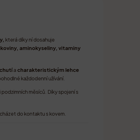
y,
která díky ní dosahuje
lkoviny, aminokyseliny, vitaminy
chutí
a
charakteristickým lehce
 pohodlné každodenní užívání.
i podzimních měsíců. Díky spojení s
řicházet do kontaktu s kovem.