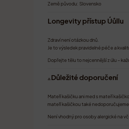
Země původu: Slovensko
Longevity přístup Úůllu
Zdraví není otázkou dnů.
Je to výsledek pravidelné péče a kvalit
Dopřejte tělu to nejcennější z úlu – ka
Důležité doporučení
⚠️
Mateří kašičku ani med s mateří kašič
mateří kašičkou také nedoporučujeme p
Není vhodný pro osoby alergické na vče