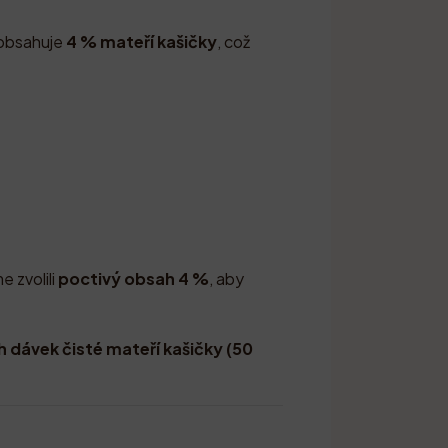
 obsahuje
4 % mateří kašičky
, což
e zvolili
poctivý obsah 4 %
, aby
h dávek čisté mateří kašičky (50