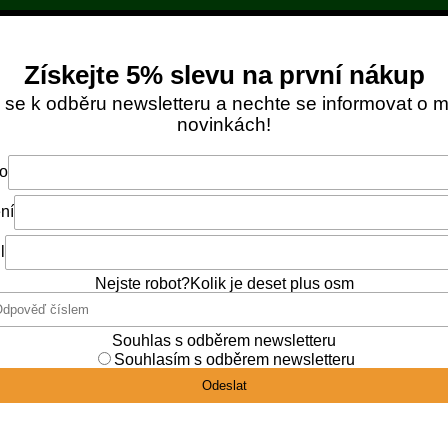
Objednávky zaplacené do 12:00 expedujeme ještě
DNES
. 📦
DOPRAVA ZDARMA OD NÁKUPU ZA 1 299 KČ
Vš
y
Medové bonbony
Kosmetika
Dárkové 
 kašičkou 4%
Kód:
157
Výrobce:
Úůll ecommerc
Med s mateří