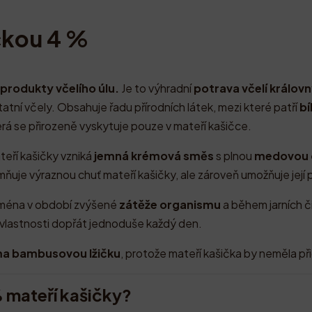
čkou 4 %
 produkty včelího úlu.
Je to výhradní
potrava včelí královn
atní včely. Obsahuje řadu přírodních látek, mezi které patří
bí
erá se přirozeně vyskytuje pouze v mateří kašičce.
eří kašičky vzniká
jemná krémová směs
s plnou
medovou 
ňuje výraznou chuť mateří kašičky, ale zároveň umožňuje její
ejména v období zvýšené
zátěže organismu
a během jarních č
 vlastnosti dopřát jednoduše každý den.
ma bambusovou lžičku
, protože mateří kašička by neměla p
 mateří kašičky?