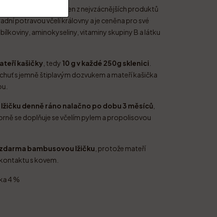
juje kvalitní med a jeden z nejvzácnějších produktů
hradní potravou včelí královny a je ceněna pro své
 bílkoviny, aminokyseliny, vitaminy skupiny B a látku
ateří kašičky
, tedy
10 g v každé 250g sklenici
.
huť s jemně štiplavým dozvukem a mateří kašička
ou.
 lžičku denně ráno nalačno po dobu 3 měsíců
,
orně se doplňuje se včelím pylem a propolisovou
e zdarma bambusovou lžičku
, protože mateří
 kontaktu s kovem.
ka 4 %