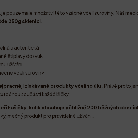
uje pouze malé množství této vzácné včelí suroviny. Náš med
ždé 250g sklenici
.
elná a autentická
mně štiplavý dozvuk
mu užívání
imečné včelí suroviny
nejpracněji získávané produkty včelího úlu.
Právě proto jsm
kutečnou součástí každé lžičky.
teří kašičky, kolik obsahuje přibližně 200 běžných denníc
ýjimečný produkt pro pravidelné užívání..