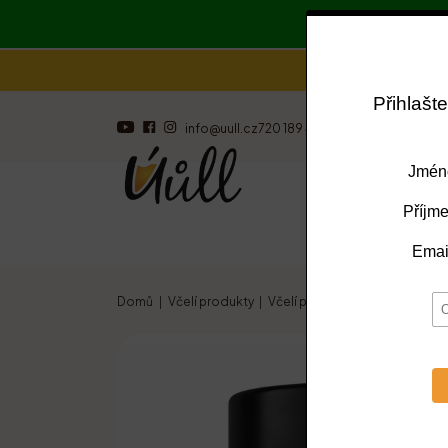
info@uull.cz
720 189 473
Včelí produkt
Domů
Včelí produkty
Včelí produkty
Med s mateří