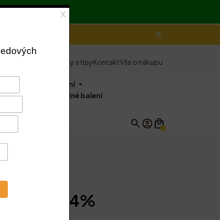
e o nás
Vše o medu
Rady a tipy
Kontakt
Vše o nákupu
balíčky
Ostatní
Výhodné balení
0
e s.r.o.
 kašičkou 4%