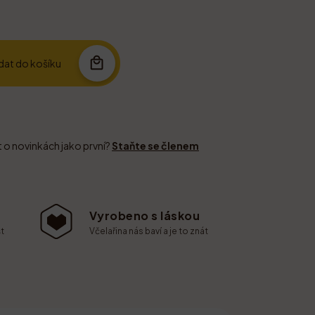
idat do košíku
t o novinkách jako první?
Staňte se členem
Vyrobeno s láskou
t
Včelařina nás baví a je to znát