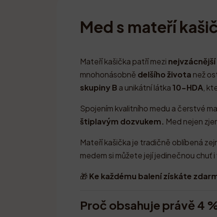
Med s mateří kaši
Mateří kašička patří mezi
nejvzácnější
mnohonásobně
delšího života
než ost
skupiny B
a unikátní látka
10-HDA
, kt
Spojením kvalitního medu a čerstvé mat
štiplavým dozvukem.
Med nejen zjem
Mateří kašička je tradičně oblíbená z
medem si můžete její jedinečnou chuť i
🎁
Ke každému balení získáte zdar
Proč obsahuje právě 4 %