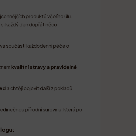
jcennějších produktů včelího úlu.
ak si každý den dopřát něco
ává součástí každodenní péče o
ýznam
kvalitní stravy a pravidelné
med
a chtějí objevit další z pokladů
jedinečnou přírodní surovinu, která po
blogu: