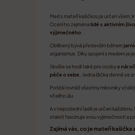
Med s mateří kašičkou je určen všem, kt
Ocení ho zejména
lidé s aktivním ži
výjimečného
.
Oblíbený bývá především během
jarn
organismus. Díky spojení s medem je je
Skvěle se hodí také pro osoby
s náro
péče o sebe.
Jedna lžička denně se 
Potěší rovněž všechny milovníky včelích 
včelího úlu.
A v neposlední řadě je určen každému
staletí fascinuje svou výjimečností a pa
Zajímá vás, co je mateří kašička