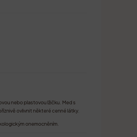
ovou nebo plastovou lžičku. Med s
znivě ovlivnit některé cenné látky.
s onkologickým onemocněním.