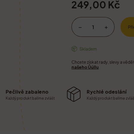
249,00 Kč
Př
Skladem
Chcete získat rady, slevy a vědě
našeho Ůúllu
Pečlivě zabaleno
Rychlé odeslání
Každý produkt balíme zvlášt
Každý produkt balíme zvláš