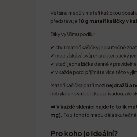
Většina medů s mateří kašičkou obsah
představuje
10 g mateří kašičky v ka
Díky vyššímu podílu:
✔ chuť mateří kašičky je skutečně znat
✔ med získává svůj charakteristický je
✔ stačí jedna lžička denně k pravidelné
✔ v každé porci přijímáte více této výj
Mateří kašička patří mezi
nejdražší a 
nebyla jen symbolickou přísadou, ale s
👑
V každé sklenici najdete tolik ma
mg).
To z tohoto medu dělá skutečně v
Pro koho je ideální?