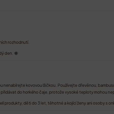
ních rozhodnutí.
ždý den. 🐝
kou nenabírejte kovovou lžičkou. Používejte dřevěnou, bambus
řidávat do horkého čaje, protože vysoké teploty mohou nepří
lí produkty, děti do 3 let, těhotné a kojící ženy ani osoby 