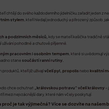
eří chtějí do svého každodenního jídelníčku zařadit jeden z ne
votním stylem
, kteří hledají jednoduchý a přirozený způsob, j
ích a podzimních měsíců,
kdy se mateří kašička tradičně st
jí užívání pohodlné a chuťově příjemné.
čným pracovním i osobním tempem
, které si uvědomují v
snadno stane
součástí ranní rutiny.
produktů, kteří již užívají
včelí pyl, propolis
nebo
kvalitní 
, kdo chce ochutnat
„královskou potravu“ včelí královny
– 
tří mezi nejvzácnější dary, které nám včely poskytují.
 a proč je tak výjimečná? Více se dozvíte na našem 