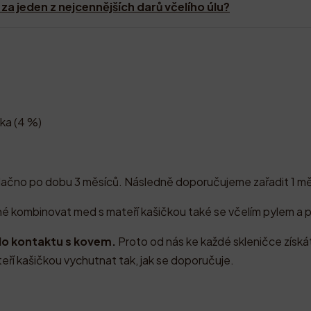
za jeden z nejcennějších darů včelího úlu?
ka (4 %)
nalačno po dobu 3 měsíců. Následně doporučujeme zařadit 1 m
né kombinovat med s mateří kašičkou také se včelím pylem a p
do kontaktu s kovem.
Proto od nás ke každé skleničce získ
eří kašičkou vychutnat tak, jak se doporučuje.