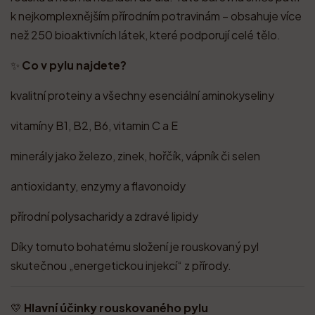
k nejkomplexnějším přírodním potravinám – obsahuje více
než 250 bioaktivních látek, které podporují celé tělo.
✨
Co v pylu najdete?
kvalitní proteiny a všechny esenciální aminokyseliny
vitamíny B1, B2, B6, vitamin C a E
minerály jako železo, zinek, hořčík, vápník či selen
antioxidanty, enzymy a flavonoidy
přírodní polysacharidy a zdravé lipidy
Díky tomuto bohatému složení je rouskovaný pyl
skutečnou „energetickou injekcí“ z přírody.
💛
Hlavní účinky rouskovaného pylu