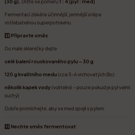
(30 g).
Držte se poměru
1 : 4 (pyl : med)
Fermentací získáte účinnější, jemnější a lépe
vstřebatelnou superpotravinu.
1️⃣ Připravte směs
Do malé skleničky dejte
celé balení rouskovaného pylu – 30 g
120 g kvalitního medu
(cca 5–6 vrchovatých lžic)
několik kapek vody
(volitelné – pouze pokud je pyl velmi
suchý)
Dobře promíchejte, aby se med spojil s pylem.
2️⃣ Nechte směs fermentovat