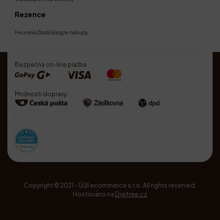
Rezence
Heureka
Zboží
Google nákupy
Bezpečná on-line platba
Možnosti dopravy
Copyright © 2021 - Úůll ecommerce s.r.o. All rights reserved.
Hostováno na
Digitree.cz