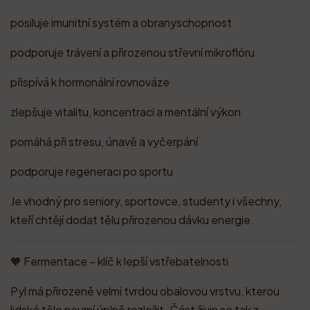
posiluje imunitní systém a obranyschopnost
podporuje trávení a přirozenou střevní mikroflóru
přispívá k hormonální rovnováze
zlepšuje vitalitu, koncentraci a mentální výkon
pomáhá při stresu, únavě a vyčerpání
podporuje regeneraci po sportu
Je vhodný pro seniory, sportovce, studenty i všechny,
kteří chtějí dodat tělu přirozenou dávku energie.
🧡 Fermentace – klíč k lepší vstřebatelnosti
Pyl má přirozeně velmi tvrdou obalovou vrstvu, kterou
lidské tělo neumí úplně rozložit. Část živin se tak z