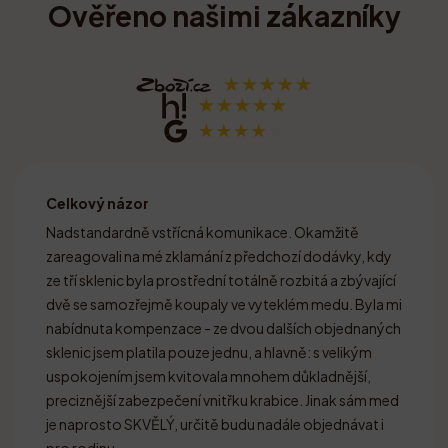
Ověřeno našimi zákazníky
Celkový názor
Nadstandardně vstřícná komunikace. Okamžitě
zareagovali na mé zklamání z předchozí dodávky, kdy
ze tří sklenic byla prostřední totálně rozbitá a zbývající
dvě se samozřejmě koupaly ve vyteklém medu. Byla mi
nabídnuta kompenzace - ze dvou dalších objednaných
sklenic jsem platila pouze jednu, a hlavně: s velikým
uspokojením jsem kvitovala mnohem důkladnější,
preciznější zabezpečení vnitřku krabice. Jinak sám med
je naprosto SKVĚLÝ, určitě budu nadále objednávat i
pro rodinu.