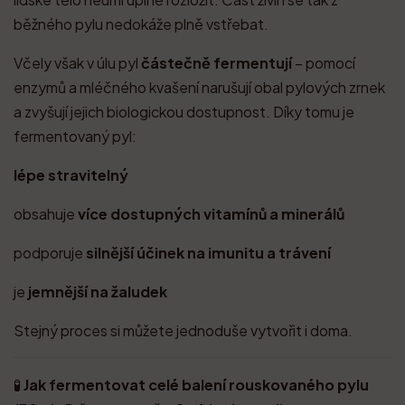
běžného pylu nedokáže plně vstřebat.
Včely však v úlu pyl
částečně fermentují
– pomocí
enzymů a mléčného kvašení narušují obal pylových zrnek
a zvyšují jejich biologickou dostupnost. Díky tomu je
fermentovaný pyl:
lépe stravitelný
obsahuje
více dostupných vitamínů a minerálů
podporuje
silnější účinek na imunitu a trávení
je
jemnější na žaludek
Stejný proces si můžete jednoduše vytvořit i doma.
🧪
Jak fermentovat celé balení rouskovaného pylu