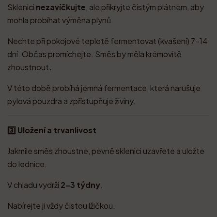
Sklenici
nezavíčkujte
, ale přikryjte čistým plátnem, aby
mohla probíhat výměna plynů.
Nechte při pokojové teplotě fermentovat (kvašení) 7–14
dní. Občas promíchejte. Směs by měla krémovitě
zhoustnout
.
V této době probíhá jemná fermentace, která narušuje
pylová pouzdra a zpřístupňuje živiny.
3️⃣ Uložení a trvanlivost
Jakmile směs zhoustne, pevně sklenici uzavřete a uložte
do lednice.
V chladu vydrží
2–3 týdny
.
Nabírejte ji vždy čistou lžičkou.