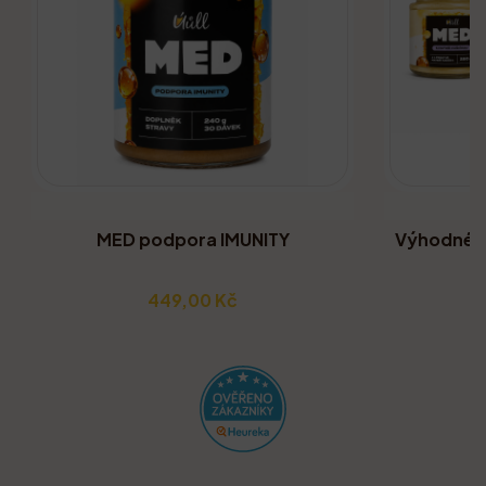
MED podpora IMUNITY
Výhodné b
449,00 Kč