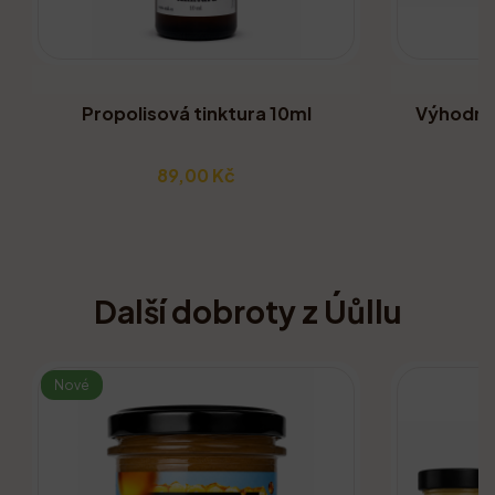
Propolisová tinktura 10ml
Výhodné 
89,00 Kč
Další dobroty z Úůllu
Nové