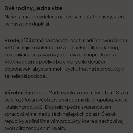
Dvě rodiny, jedna vize
Naše farma je rozdělena na dvě samostatné firmy, které
se navzájem doplňují:
Prodejní čás
t má na starosti Josef mladší se svou ženou
Viktórií. Jejich úkolem je rozvoj značky Úůll, marketing,
komunikace se zákazníky a správa e-shopu. Josef a
Viktória dbají na pečlivé balení a rychlé doručení
objednávek, abyste si mohli vychutnat naše produkty v
té nejlepší podobě.
Výrobní část
vede Martin spolu s otcem Josefem. Stará
se o rozšiřování včelstev a výrobu medu, propolisu, vosku
i dalších produktů. Díky jejich péči a zkušenostem
zpracováváme med z těch nejlepších oblastí České
republiky a přinášíme vám produkty, které si zachovávají
svou přirozenou chuť i kvalitu.