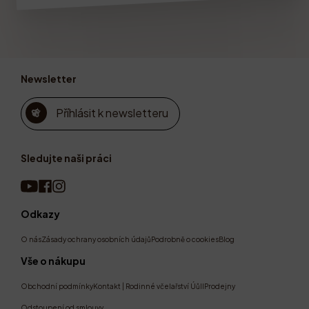
Newsletter
Příhlásit k newsletteru
Sledujte naši práci
Odkazy
O nás
Zásady ochrany osobních údajů
Podrobně o cookies
Blog
Vše o nákupu
Obchodní podmínky
Kontakt | Rodinné včelařství Úůll
Prodejny
Odstoupení od smlouvy