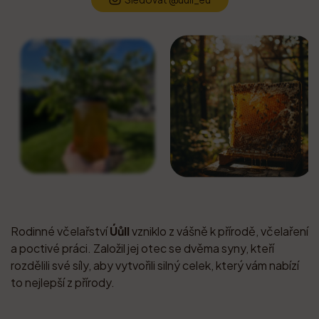
Rodinné včelařství
Úůll
vzniklo z vášně k přírodě, včelaření
a poctivé práci. Založil jej otec se dvěma syny, kteří
rozdělili své síly, aby vytvořili silný celek, který vám nabízí
to nejlepší z přírody.