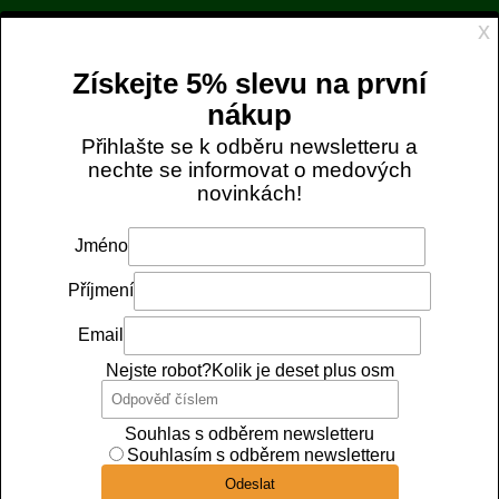
Objednávky zaplacené do 12:00 expedujeme ještě
DNES
. 📦
Tento web využívá cookies
DOPRAVA ZDARMA OD NÁKUPU ZA 1 299 KČ
Tyto webové stránky ukládají v souladu se zákony na vaše
info@uull.cz
720 189 473
zařízení soubory, obecně nazývané cookies. Odsouhlaste
prosím nastavení cookies souborů pro použití webu.
Nezbytně nutné soubory cookies

0
Analytické soubory cookies
Marketingové soubory cookies
Domů
Včelí produkty
Včelí produkty
Rouskový pyl
Přijmout všechny soubory cookies
Rouskový pyl
Povolit jen nezbytně nutné cookies
Kód:
120
Výrobce:
Úůll ecommerce s.r.o.
Více informací