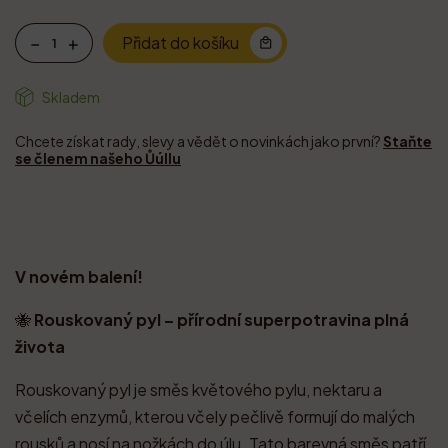
Přidat do košíku
Skladem
Chcete získat rady, slevy a vědět o novinkách jako první?
Staňte
se členem našeho Ůúllu
V novém balení!
🐝
Rouskovaný pyl – přírodní superpotravina plná
života
Rouskovaný pyl je směs květového pylu, nektaru a
včelích enzymů, kterou včely pečlivě formují do malých
rousků a nosí na nožkách do úlu. Tato barevná směs patří