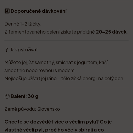
4️⃣ Doporučené dávkování
Denně 1-2 lžičky.
Z fermentovaného balení získáte přibližně
20–25 dávek
.
🥄 Jak pyl užívat
Můžete jej jíst samotný, smíchat s jogurtem, kaší,
smoothie nebo rovnou s medem.
Nejlepší je užívat jej ráno – tělo získá energii na celý den.
📦
Balení: 30 g
Země původu: Slovensko
Chcete se dozvědět více o včelím pylu? Co je
vlastně včelí pyl, proč ho včely sbírají a co