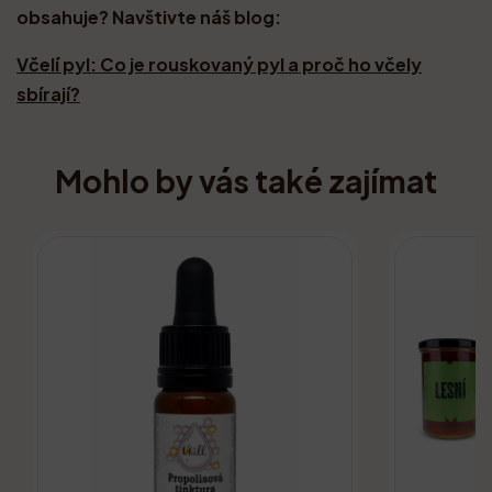
obsahuje? Navštivte náš blog:
Včelí pyl: Co je rouskovaný pyl a proč ho včely
sbírají?
Mohlo by vás také zajímat